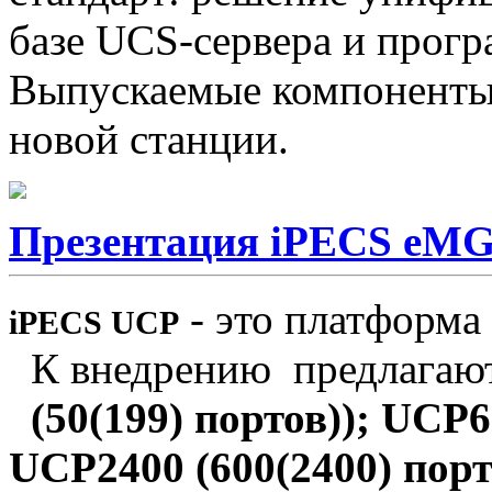
базе UCS-сервера и прог
Выпускаемые компонент
новой станции.
Презентация iPECS eM
- это платформа
iPECS UCP
К внедрению предлагаютс
(50(199) портов));
UCP
6
UCP
2400 (600(2400) порт