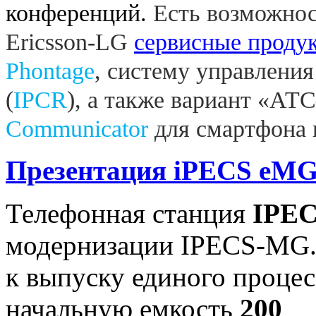
конференций.
Есть возможнос
Ericsson-LG
сервисные проду
Phontage
, систему управления
(
IPCR
),
а также
вариант «АТС
Communicator
для смартфона 
Презентация iPECS eM
Телефонная станция
IPEC
модернизации IPECS-MG.
к выпуску единого проце
начальную емкость
200