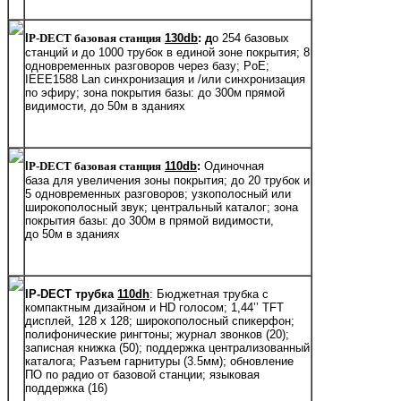
I
P-DECT базовая станция
130db
: д
о 254 базовых
станций и до 1000 трубок в единой зоне покрытия; 8
одновременных разговоров через базу; PoE;
IEEE1588 Lan синхронизация и /или синхронизация
по эфиру; зона покрытия базы: до 300м прямой
видимости, до 50м в зданиях
I
P-DECT базовая станция
110db
:
Одиночная
база для увеличения зоны покрытия; до 20 трубок и
5 одновременных разговоров; узкополосный или
широкополосный звук; центральный каталог; зона
покрытия базы: до
300м
в прямой видимости,
до
50м
в зданиях
IP-DECT трубка
110dh
:
Бюджетная трубка с
компактным дизайном и HD голосом;
1,44’’ TFT
дисплей, 128 x 128; широкополосный спикерфон;
полифонические рингтоны; журнал звонков (20);
записная книжка (50); поддержка централизованный
каталога; Разъем гарнитуры (3.5мм); обновление
ПО по радио от базовой станции; языковая
поддержка (16)