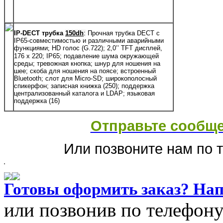
IP-DECT трубка
150dh
:
Прочная трубка DECT с
IP65-совместимостью и различными аварийными
функциями
;
HD голос (G.722); 2,0’’ TFT дисплей,
176 x 220;
IP65; подавление шума окружающей
среды; тревожная кнопка; шнур для ношения на
шее; скоба для ношения на поясе; встроенный
Bluetooth; слот для Micro-SD; широкополосный
спикерфон; записная книжка (250); поддержка
централизованный каталога и LDAP; языковая
поддержка (16)
Отправьте сообще
Или позвоните нам по т
Готовы оформить заказ? На
или позвонив по телефону