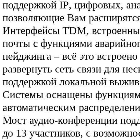
поддержкой
IP
, цифровых, ан
позволяющие Вам
расширятс
Интерфе­йсы
TDM
, встроенн
почты с функциями аварийног
пейджинга – всё это встроен
развернуть сеть связи для не
поддержкой локальной выжив
Системы оснащены функциям
автоматическим распределени
Мост аудио-конференции под
до 13 участников, с возмож­н