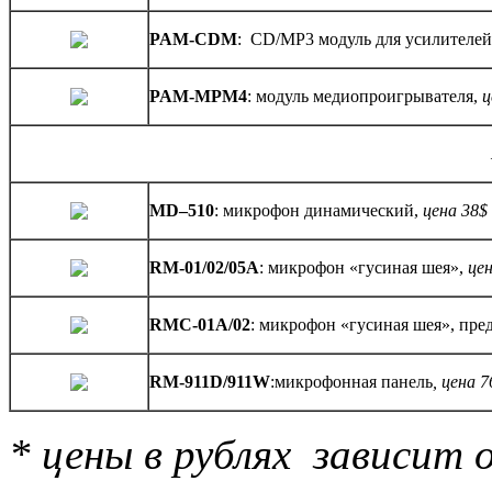
PAM-CDM
: CD/MP3 модуль для усилителе
PAM-MPM4
: модуль медиопроигрывателя,
ц
MD–510
: микрофон динамический,
цена 38$
RM-01/02/05А
: микрофон «гусиная шея»,
це
RMС-01А/02
: микрофон «гусиная шея», пре
RM-911D/911W
:микрофонная панель
, цена 
* цены в рублях зависит 