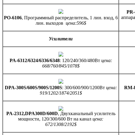
PR-
аппара
PO-6106
, Программный распределитель, 1 лин. вход, 6
лин. выходов
цена:596$
Усилители
PA-6312/6324/6336/6348
: 120/240/360/480Вт
цена:
668/760/845/1078$
DPA-300S/600S/900S/1200S
: 300/600/900/1200Вт
цена
:
RM-
919/1202/1874/2051$
PA-2312,
DPA
300
D
/600
D
, Двухканальный усилитель
мощности, 120/300/600 Вт на канал
цена:
672/1308/2192$