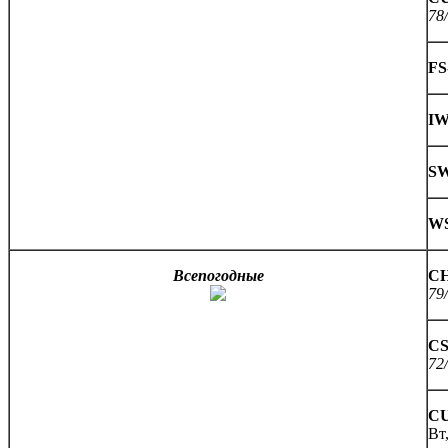
78
FS
IW
SW
WS
Всепогодные
CH
79
CS
72
CU
Вт