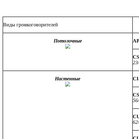
Виды громкоговорителей
Потолочные
AP
CS
23
Настенные
CI
CS
56
CU
62
CU