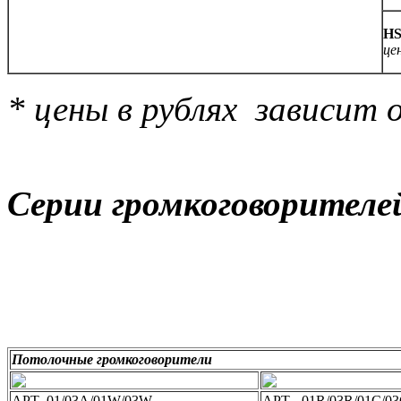
HS
це
* цены в рублях зависит 
Серии громкоговорителе
Потолочные громкоговорители
APT- 01/03A/01W/03W
APT - 01R/03R/01C/0