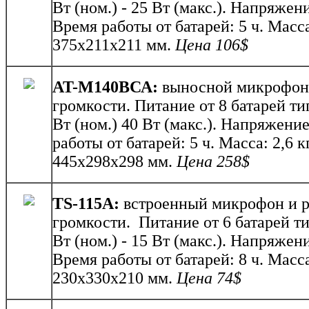
Вт (ном.) - 25 Вт (макс.). Напряжен
Время работы от батарей: 5 ч. Масса
375х211х211 мм.
Ц
ена
1
06$
AT-M140BСА:
выносной микрофон,
громкости. Питание от 8 батарей т
Вт (ном.) 40 Вт (макс.). Напряжени
работы от батарей: 5 ч. Масса: 2,6 к
445х298х298 мм.
Ц
ена 258$
T
S-115
A:
встроенный микрофон и р
громкости. Питание от 6 батарей т
Вт (ном.) - 15 Вт (макс.). Напряжен
Время работы от батарей: 8 ч. Масса
230х330х210 мм.
Ц
ена 74$