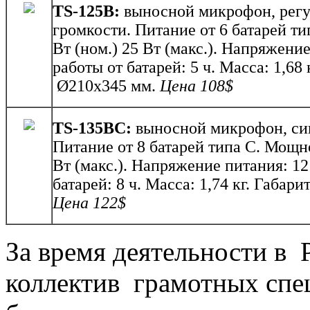
T
S-125B:
выносной микрофон, регу
громкости. Питание от 6 батарей т
Вт (ном.) 25 Вт (макс.). Напряжени
работы от батарей: 5 ч. Масса: 1,68 
Ø210x345 мм.
Ц
ена
1
08$
T
S-135BC:
выносной микрофон, си
Питание от 8 батарей типа С. Мощно
Вт (макс.). Напряжение питания: 12
батарей: 8 ч. Масса: 1,74 кг. Габар
Ц
ена
1
22$
За время деятельности в
коллектив грамотных сп