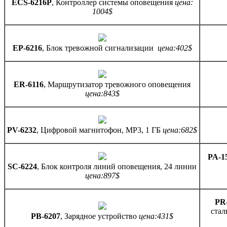
ECS-6216P
, Контроллер системы оповещения
цена:
1004$
EР-6216
, Блок тревожной сигнализации
цена:402$
ER-6116
, Маршрутизатор тревожного оповещения
цена:843$
PV-6232
, Цифровой магнитофон, MP3, 1 ГБ
цена:682$
PA-15
SC-6224
, Блок контроля линий оповещения, 24 линии
цена:897$
PR
стал
PB-6207
, Зарядное устройство
цена:431$