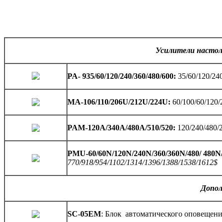
Усилители насто
PA- 935/60/120/240/360/480/600:
35/60/120/2
MA-106/110/206U/212U/224U:
60/100/60/120
PAМ-120А/340А/480А/510/520:
120/240/480
PМU-60/60N/120N/240N/360/360N/480/ 480N
770/918/954/1102/1314/1396/1388/1538/1612$
Допол
SC
-05
EM
: Блок автоматического оповещени